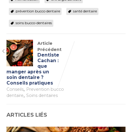
prévention bucco dentaire
santé dentaire
soins bucco-dentaires
Article
Précédent
Dentiste
Cachan :
que
manger après un
soin dentaire ?
Conseils pratiques
,
Conseils
Prevention bucco
,
dentaire
Soins dentaires
ARTICLES LIÉS