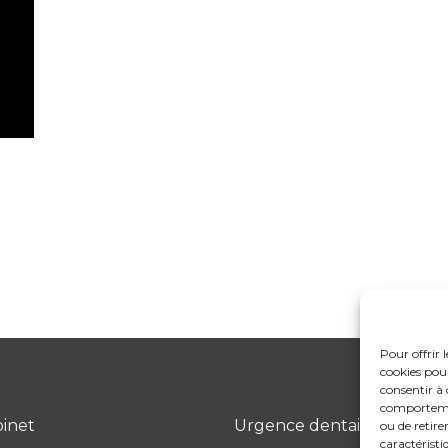
Pour offrir 
cookies pour
consentir à 
comportement
binet
Urgence dentaire
ou de retire
caractéristi